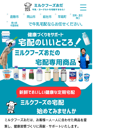
笠岡・里庄
倉敷市
​岡山
市
総社
市
早島町
浅口
​香川県
で牛乳宅配ならお任せください。
​中讃地域
ミルクフーズおだは、お客様一人一人に合わせた商品を提
案し、
健康習慣づくりに貢献・サポートいたします。