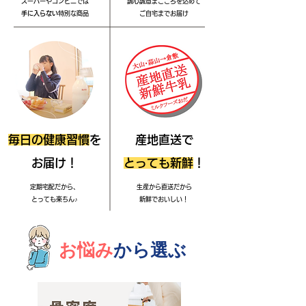
スーパーやコンビニでは
誠心誠意まごころを込めて
手に入らない
特別な商品
​ご自宅までお届け
毎日の健康習慣
を
産地直送で
お届け！
とっても新鮮
！
定期宅配だから、
生産から直送だから
とっても楽ちん♪
新鮮でおいしい！
お悩み
から選ぶ