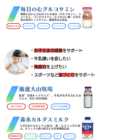
・
お子さまの成長
をサポート
・牛乳嫌いを直したい
​・
免疫力
を上げたい
​・スポーツなど
体づくり
をサポート