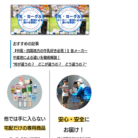
​おすすめの記事
​【中国・四国地方の牛乳好き必見！】各メーカー
や産地による違いを徹底解説！
"何が違うの？ どこが違うの？ どう違うの？"
他では手に入らない
安心・安全
に
宅配だけの
専用商品
お届け！