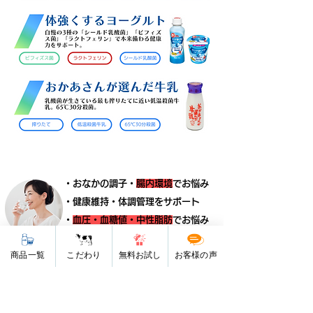
・おなかの調子・
腸内環境
でお悩み
・健康維持・体調管理をサポート
・
血圧・血糖値・中性脂肪
でお悩み
​
美容
に関するお悩みをサポート
商品一覧
こだわり
無料お試し
お客様の声