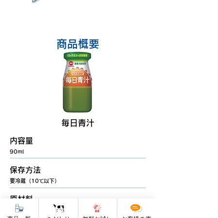
商品概要
毎日青汁
内容量
90ml
保存方法
要冷蔵（10℃以下）
原材料
生乳（国産）、食物繊維（イヌリン）、緑茶（国産）、