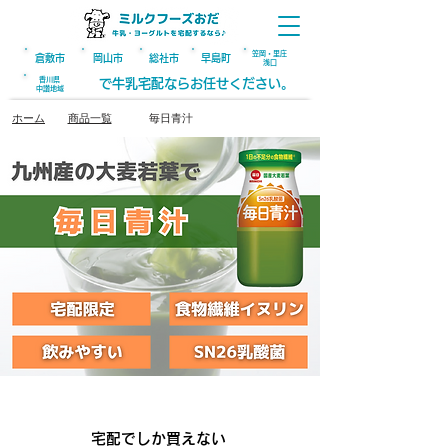
笠岡・里庄
倉敷市
​岡山
市
総社
市
早島町
浅口
​香川県
で牛乳宅配ならお任せください。
​中讃地域
ホーム
商品一覧
毎日青汁
POINT.1
宅配でしか買えない