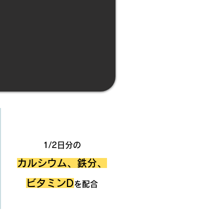
POINT.4
1/2日分の
カルシウム、鉄分、
ビタミンD
を配合