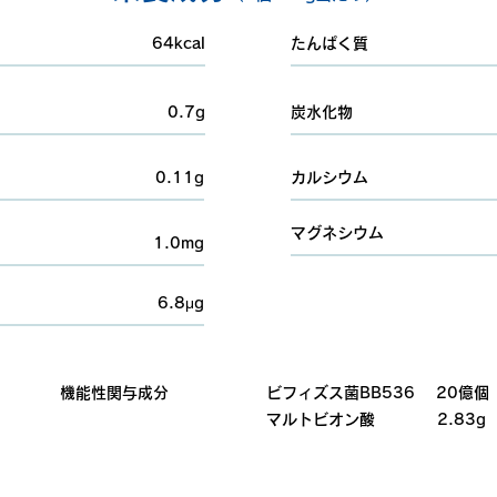
64kcal
たんぱく質
0.7g
炭水化物
0.11g
カルシウム
マグネシウム
1.0mg
6.8μg
機能性関与成分
ビフィズス菌BB536 20億個
マルトビオン酸 2.83g