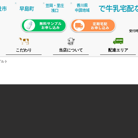
​香川県
笠岡・里庄
で牛乳宅配
社
市
早島町
​中讃地域
浅口
受付時
こだわり
当店について
配達エリア
グルト