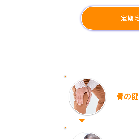
定期
骨の健