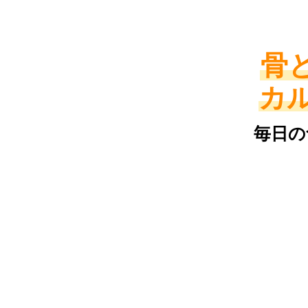
骨
カ
​毎日