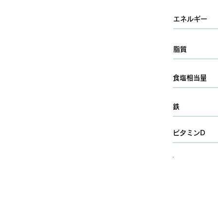
エネルギー
脂質
食塩相当量
鉄
ビタミンD