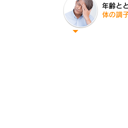
年齢と
​体の調