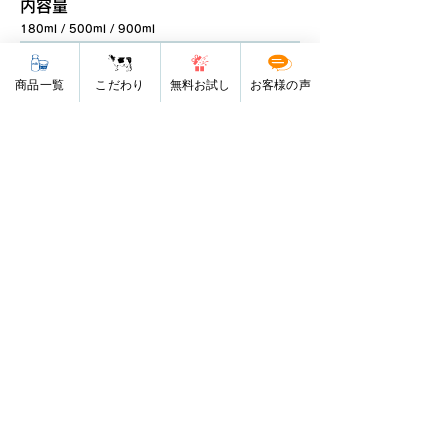
内容量
180ml / 500ml / 900ml
保存方法
商品一覧
こだわり
無料お試し
お客様の声
要冷蔵（10℃以下）
原材料
種類別名称／牛乳
乳脂肪分…3.7%以上
無脂乳固形分…8.5%以上
85℃ 20分間殺菌
栄養成分
（1個100ml当たり）
エネルギー
93kcal
食塩相当量
0.11 g
たんぱく質
3.4g
脂質
3.9g