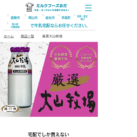
笠岡・里庄
倉敷市
​岡山
市
総社
市
早島町
浅口
​香川県
で牛乳宅配ならお任せください。
​中讃地域
ホーム
商品一覧
厳選大山牧場
POINT.1
宅配でしか買えない