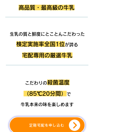
高品質・最高級の牛乳
POINT.2
生乳の質と鮮度にとことんこだわった
検定実施率全国1位
が誇る
宅配専用の厳選牛乳
POINT.3
殺菌温度
こだわりの
（85℃20分間）
で
牛乳本来の味を楽しめます
定期宅配を申し込む